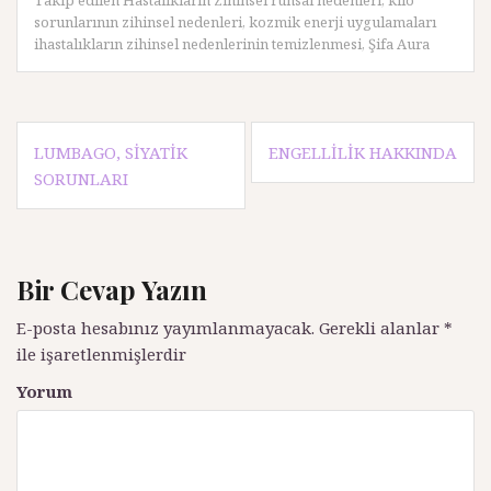
Takip edilen
Hastalıkların Zihinsel ruhsal nedenleri
,
kilo
sorunlarının zihinsel nedenleri
,
kozmik enerji uygulamaları
ihastalıkların zihinsel nedenlerinin temizlenmesi
,
Şifa Aura
Y
LUMBAGO, SIYATIK
ENGELLILIK HAKKINDA
SORUNLARI
a
z
ı
Bir Cevap Yazın
d
E-posta hesabınız yayımlanmayacak.
Gerekli alanlar
*
o
ile işaretlenmişlerdir
l
Yorum
a
ş
ı