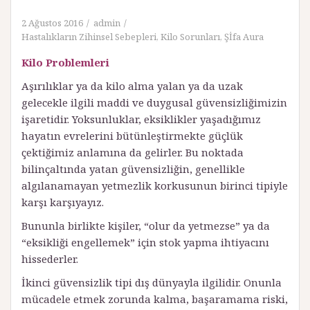
2 Ağustos 2016
admin
Hastalıkların Zihinsel Sebepleri
,
Kilo Sorunları
,
Şİfa Aura
Kilo Problemleri
Aşırılıklar ya da kilo alma yalan ya da uzak
gelecekle ilgili maddi ve duygusal güvensizliğimizin
işaretidir. Yoksunluklar, eksiklikler yaşadığımız
hayatın evrelerini bütünleştirmekte güçlük
çektiğimiz anlamına da gelirler. Bu noktada
bilinçaltında yatan güvensizliğin, genellikle
algılanamayan yetmezlik korkusunun birinci tipiyle
karşı karşıyayız.
Bununla birlikte kişiler, “olur da yetmezse” ya da
“eksikliği engellemek” için stok yapma ihtiyacını
hissederler.
İkinci güvensizlik tipi dış dünyayla ilgilidir. Onunla
mücadele etmek zorunda kalma, başaramama riski,