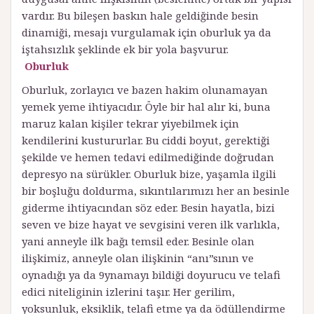
vardır. Bu bileşen baskın hale geldiğinde besin
dinamiği, mesajı vurgulamak için oburluk ya da
iştahsızlık şeklinde ek bir yola başvurur.
Oburluk
Oburluk, zorlayıcı ve bazen hakim olunamayan
yemek yeme ihtiyacıdır. Öyle bir hal alır ki, buna
maruz kalan kişiler tekrar yiyebilmek için
kendilerini kustururlar. Bu ciddi boyut, gerektiği
şekilde ve hemen tedavi edilmediğinde doğrudan
depresyo­ na sürükler. Oburluk bize, yaşamla ilgili
bir boşluğu doldurma, sıkıntılarımızı her an besinle
giderme ihtiyacından söz eder. Besin hayatla, bizi
seven ve bize hayat ve sevgisini veren ilk varlıkla,
yani anneyle ilk bağı temsil eder. Besinle olan
ilişkimiz, anneyle olan ilişkinin “anı”sının ve
oynadığı ya da 9ynamayı bildiği doyurucu ve telafi
edici niteliginin izlerini taşır. Her gerilim,
yoksunluk, eksiklik, telafi etme ya da ödüllendirme