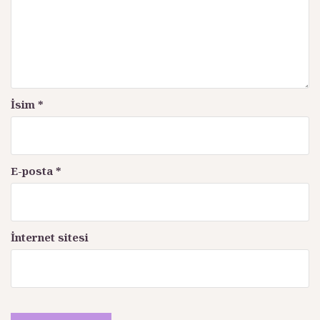
m
ı
İsim
*
E-posta
*
İnternet sitesi