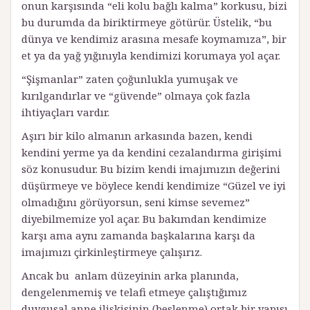
onun karşısında “eli kolu bağlı kalma” korkusu, bizi
bu durumda da biriktirmeye gö­türür. Üstelik, “bu
dünya ve kendimiz arasına mesafe koymamıza”, bir
et ya da yağ yığınıyla kendimizi korumaya yol açar.
“Şişmanlar” zaten çoğunlukla yumuşak ve
kırılgandırlar ve “güvende” olmaya çok fazla
ihtiyaçları vardır.
Aşırı bir kilo almanın arkasında bazen, kendi
kendini yerme ya da kendini cezalandırma girişimi
söz konusudur. Bu bizim kendi imajımızın değerini
düşürmeye ve böylece kendi kendimize “Güzel ve iyi
olmadığını gö­rüyorsun, seni kimse sevemez”
diyebilmemize yol açar. Bu bakımdan kendimize
karşı ama aynı zamanda başkalarına karşı da
imajımızı çirkinleştirmeye çalışırız.
Ancak bu anlam düzeyinin arka planında,
dengelenmemiş ve telafi etmeye çalıştığımız
duygusal anne ilişkisinin (beslenme) ortak bir yapısı