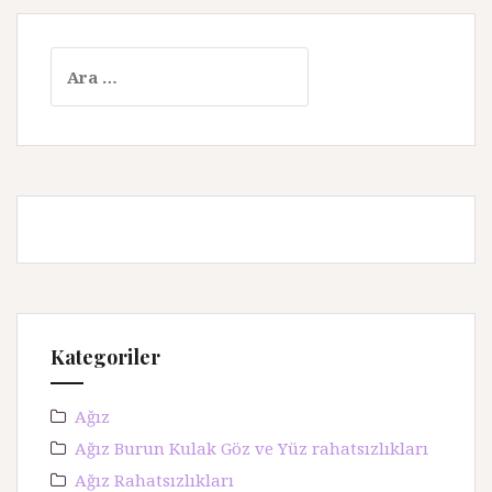
A
r
a
m
a
:
Kategoriler
Ağız
Ağız Burun Kulak Göz ve Yüz rahatsızlıkları
Ağız Rahatsızlıkları