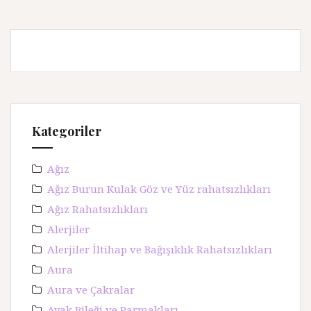
a
:
Kategoriler
Ağız
Ağız Burun Kulak Göz ve Yüz rahatsızlıkları
Ağız Rahatsızlıkları
Alerjiler
Alerjiler İltihap ve Bağışıklık Rahatsızlıkları
Aura
Aura ve Çakralar
Ayak Bileği ve Parmakları