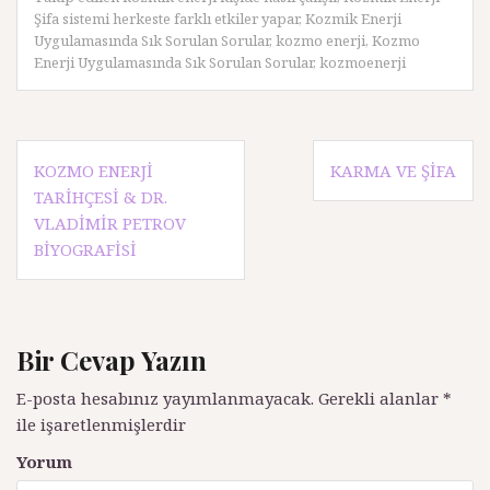
Şifa sistemi herkeste farklı etkiler yapar
,
Kozmik Enerji
Uygulamasında Sık Sorulan Sorular
,
kozmo enerji
,
Kozmo
Enerji Uygulamasında Sık Sorulan Sorular
,
kozmoenerji
Y
KOZMO ENERJI
KARMA VE ŞIFA
TARIHÇESI & DR.
a
VLADIMIR PETROV
z
BIYOGRAFISI
ı
d
o
Bir Cevap Yazın
l
E-posta hesabınız yayımlanmayacak.
Gerekli alanlar
*
a
ile işaretlenmişlerdir
ş
Yorum