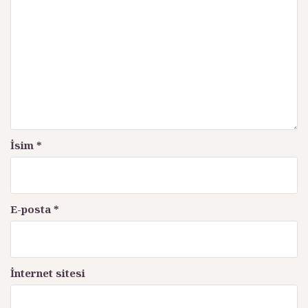
ı
m
ı
İsim
*
E-posta
*
İnternet sitesi