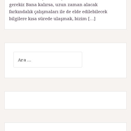
gerekir. Bana kalırsa, uzun zaman alacak
farkındalık çalışmaları ile de elde edilebilecek
bilgilere kısa sürede ulaşmak, bizim […]
A
r
a
m
a
: