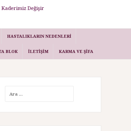
 Kaderimiz Değişir
HASTALIKLARIN NEDENLERI
TA BLOK
İLETIŞIM
KARMA VE ŞIFA
A
r
a
m
a
: