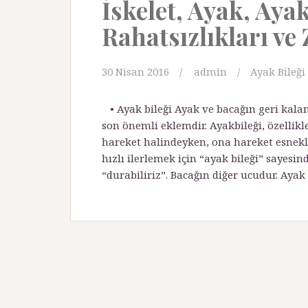
İskelet, Ayak, Aya
Rahatsızlıkları ve 
30 Nisan 2016
admin
Ayak Bileği
• Ayak bileği Ayak ve bacağın geri kala
son önemli eklemdir. Ayakbileği, özelli
hareket halindeyken, ona hareket esnekli
hızlı ilerlemek için “ayak bileği” sayesi
“durabiliriz”. Bacağın diğer ucudur. Ayak 