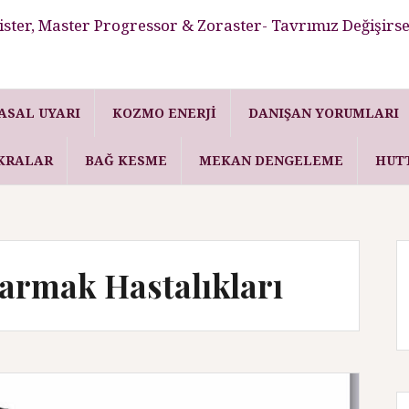
ster, Master Progressor & Zoraster- Tavrımız Değişirse
ASAL UYARI
KOZMO ENERJI
DANIŞAN YORUMLARI
KRALAR
BAĞ KESME
MEKAN DENGELEME
HUT
Parmak Hastalıkları