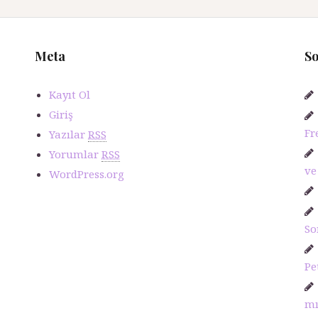
Meta
So
Kayıt Ol
Giriş
Fr
Yazılar
RSS
Yorumlar
RSS
ve
WordPress.org
So
Pe
m