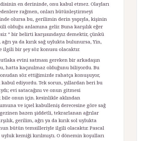
disinin en derininde, onu kabul etmez. Olayları
denlere rağmen, onları bütünleş­tirmeyi
nde olursa bu, gerilimin derin yapıyla, kişinin
şkili olduğu anlamına gelir. Buna karşılık eğer
iz ” bir belirti karşısındayız demektir, çünkü
, ağrı ya da kırık sağ uylukta bulunursa, Yin,
ilgili bir şey söz konusu olacaktır.
tlaka evini satması gereken bir arkadaşın
, hatta kaçınılmaz olduğunu biliyordu. Bu
konudan söz ettiğimizde rahatça konuşuyor,
kabul ediyordu. Tek sorun, yıllardan beri bu
ydı; evi satacağını ve onun gitmesi
bile onun için. kesinlikle aklından
muna ve içsel kabulleniş derecesine göre sağ
 gezinen bazen şiddetli, tekrarlanan ağrılar
şılık, gerilim, ağrı ya da kırık sol uylukta
un bütün temsilleriyle ilgili olacaktır. Pascal
l uyluk kemiği kırılmıştı. O dönemin koşulları