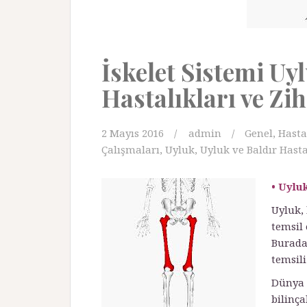
İskelet Sistemi Uy
Hastalıkları ve Zih
2 Mayıs 2016
admin
Genel
,
Hasta
Çalışmaları
,
Uyluk
,
Uyluk ve Baldır Hasta
• Uylu
Uyluk, 
temsil 
Burada 
temsil
Dünya v
bilinç