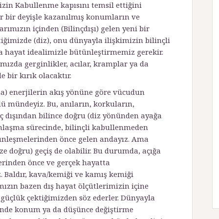
izin Kabullenme kapısını temsil ettiğini
ğer bir deyişle kazanılmış konumların ve
rımızın içinden (Bilinçdışı) gelen yeni bir
ğimizde (diz), onu dünyayla ilişkimizin bilinçli
a hayat idealimizle bütünleştirmemiz gerekir.
ızda gerginlikler, acılar, kramplar ya da
bir kırık olacaktır.
a) enerjilerin akış yö­nüne göre vücudun
ü­ mündeyiz. Bu, anıların, korkuların,
inç dışından bilince doğru (diz yönünden ayağa
ğunlaşma sürecinde, bilinçli kabullenmeden
­tünleşmelerinden önce gelen andayız. Ama
ize doğru) geçiş de olabilir. Bu durumda, açığa
erinden önce ve gerçek hayatta
 Baldır, kava/kemiği ve kamış kemiği
ımızın bazen dış hayat ölçütlerimizin içine
e güçlük çektiğimizden söz ederler. Dünyayla
erinde konum ya da düşünce değiştirme