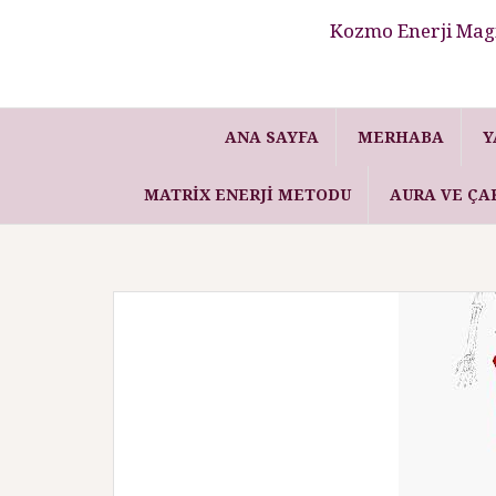
Kozmo Enerji Magi
ANA SAYFA
MERHABA
Y
MATRIX ENERJI METODU
AURA VE ÇA