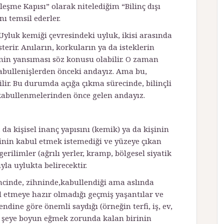
eşme Kapısı” olarak nitelediğim “Bilinç dışı
nı temsil ederler.
. Uyluk kemiği çevresindeki uyluk, ikisi arasında
terir. Anıların, korkuların ya da isteklerin
sinin yansıması söz konusu olabilir. O zaman
kabullenişlerden önceki andayız. Ama bu,
bilir. Bu durumda açığa çıkma sürecinde, bilinçli
ı kabullenmelerinden önce gelen andayız.
da kişisel inanç yapısını (kemik) ya da kişinin
işinin kabul etmek istemediği ve yüzeye çıkan
 gerilimler (ağrılı yerler, kramp, bölgesel siyatik
ıyla uylukta belirecektir.
ncinde, zihninde,kabullendiği ama aslında
l etmeye hazır olmadığı geçmiş yaşantılar ve
ndine göre önemli saydığı (örneğin terfi, iş, ev,
ir şeye boyun eğmek zorunda kalan birinin