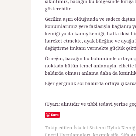
sıkıntımız, bacağın bu bölgesinde kırığa 
gösterebilir.
Gerilim aşırı olduğunda ve sadece dışta
konumlarımız yere fazlasıyla bağlanıp y
kemi­ği ya da kamış kemiği, hatta ikisi bir
hareket etmekte, ayak bileğine ve ayağa 
değiştirme imkanı vermekte güçlük çekti
Örneğin, bacağın bu bölümünde ortaya çık
noktada bütün temel anlamıyla, elbette b
baldırda olması anlama daha da kesinlik
Eğer gerginlik sol baldırda ortaya çıkarsa
(Uyarı: alıntıdır ve tıbbi tedavi yerine ge
Save
Takip edilen
İskelet Sistemi Uyluk Kemiği
Enerji Uygulamaları
,
kozmik şifa
,
Şifa A