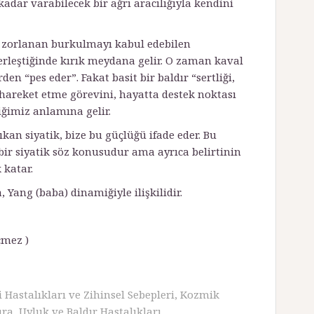
kadar varabilecek bir ağrı aracılığıyla kendini
n zorlanan burkulmayı kabul edebilen
erleştiğinde kırık meydana gelir. O zaman kaval
den “pes eder”. Fakat basit bir baldır “sertliği,
hareket etme görevini, hayatta destek noktası
ğimiz anlamına gelir.
an siyatik, bize bu güçlüğü ifade eder. Bu
ir siyatik söz konusudur ama ayrıca belirtinin
 katar.
, Yang (baba) dinamiğiyle ilişkilidir.
çmez )
 Hastalıkları ve Zihinsel Sebepleri
,
Kozmik
ura
,
Uyluk ve Baldır Hastalıkları