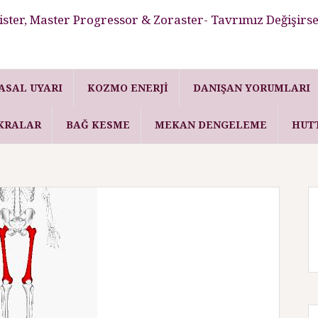
ster, Master Progressor & Zoraster- Tavrımız Değişirse
ASAL UYARI
KOZMO ENERJI
DANIŞAN YORUMLARI
KRALAR
BAĞ KESME
MEKAN DENGELEME
HUT