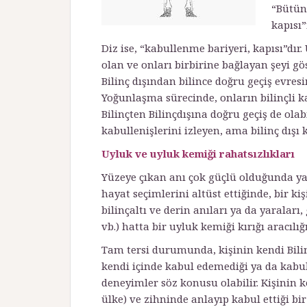
“Bütünl
kapısı”
Diz ise, “kabullenme bariyeri, kapısı”dır
olan ve onları birbirine bağlayan şeyi gös
Bilinç dışından bilince doğru geçiş evre
Yoğunlaşma sürecinde, onların bilinçli 
Bilinçten Bilinçdışına doğru geçiş de ola
kabullenişlerini izleyen, ama bilinç dış
Uyluk ve uyluk kemiği rahatsızlıkları
Yüzeye çıkan anı çok güçlü olduğunda ya 
hayat seçimlerini altüst ettiğinde, bir k
bilinçaltı ve derin anıları ya da yaraları,
vb.) hatta bir uyluk kemiği kırığı aracılığ
Tam tersi durumunda, kişinin kendi Bili
kendi içinde kabul edemediği ya da kabu
deneyimler söz konusu olabilir. Kişinin ke
ülke) ve zihninde anlayıp kabul ettiği b