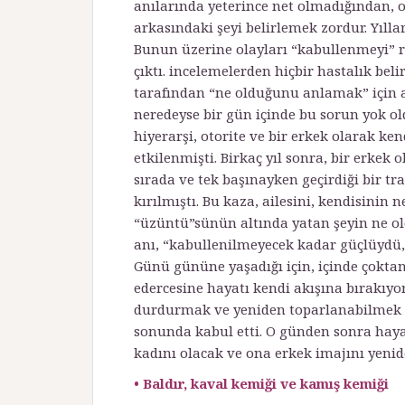
anılarında yeterince net olmadığından, o
arkasındaki şeyi belirlemek zordur. Yılla
Bunun üzerine olayları “kabullenmeyi” re
çıktı. incelemelerden hiçbir hastalık bel
tarafından “ne olduğunu anlamak” için a
neredeyse bir gün içinde bu sorun yok old
hiyerarşi, otorite ve bir erkek olarak 
etkilenmişti. Birkaç yıl sonra, bir erkek
sırada ve tek başınayken geçirdiği bir tr
kırılmıştı. Bu kaza, ailesini, kendisinin n
“üzüntü”sünün altında yatan şeyin ne ol
anı, “kabullenilmeyecek kadar güçlüydü, 
Günü gününe yaşadığı için, içinde çokta
edercesine hayatı kendi akışı­na bırakıy
durdurmak ve yeniden toparlanabilmek 
sonunda kabul etti. O günden sonra hayat
kadını olacak ve ona erkek imajını yenide
• Baldır, kaval kemiği ve kamış kemiği