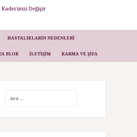
 Kaderimiz Değişir
HASTALIKLARIN NEDENLERI
TA BLOK
İLETIŞIM
KARMA VE ŞIFA
A
r
a
m
a
: