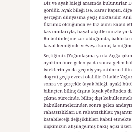
Diz ve ayak bileği arasında bulunurlar. D
gördük. Ayak bileği ise, Karar kapısı, di
gerçeğin dünyasına geçiş noktasıdır. Anıla
fikrimiz olduğunda ve biz bunu kabul etti
kavramlarıyla, hayat ölçütlerimizle ya d
Bu bütünleşme zor olduğunda, baldırlarım
kaval kemiğinde ve/veya kamış kemiğinde 
Seçtiğimiz (Yoğunlaşma ya da Açığa çıkm
ayaktan önce gelen ya da sonra gelen böl
isteklerin ya da geçmiş ya­şantıların bil
dogru) geçiş evresi olabilir. O halde Yo
sonra ve gerçekle (ayak bileği, ayak) bü
bilinçten bilinç dışı­na (ayak yönünden d
çıkma sürecinde, bilinç dışı kabullenmel
kabullenmelerinden sonra gelen andayız.
rahatsızlıkları Bu rahatsızlıklar, yaşant
katabileceği değişiklikleri kabul etmekt
ilişkimizin alışılagelmiş bakış açısı üz