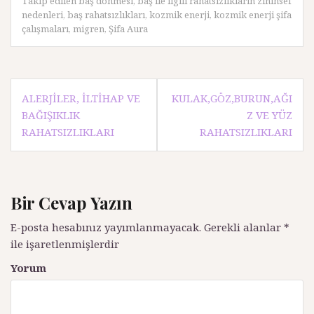
Takip edilen
baş dönmesi
,
baş ile iigili rahatsızlıkların zihinsel
nedenleri
,
baş rahatsızlıkları
,
kozmik enerji
,
kozmik enerji şifa
çalışmaları
,
migren
,
Şifa Aura
Y
ALERJILER, İLTIHAP VE
KULAK,GÖZ,BURUN,AĞI
BAĞIŞIKLIK
Z VE YÜZ
a
RAHATSIZLIKLARI
RAHATSIZLIKLARI
z
ı
d
Bir Cevap Yazın
o
E-posta hesabınız yayımlanmayacak.
Gerekli alanlar
*
l
ile işaretlenmişlerdir
a
Yorum
ş
ı