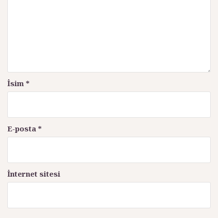
m
ı
İsim
*
E-posta
*
İnternet sitesi