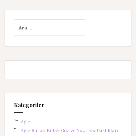
A
r
a
m
a
:
Kategoriler
Ağız
Ağız Burun Kulak Göz ve Yüz rahatsızlıkları