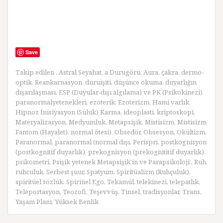
Save
Takip edilen
. Astral Seyahat
,
a Durugörü
,
Aura
,
çakra
,
dermo-
optik. Reankarnasyon
,
duruişiti
,
düşünce okuma
,
duyarlığın
dışarılaşması
,
ESP (Duyular-dışı algılama) ve PK (Psikokinezi)
paranormalyetenekleri
,
ezoterik
,
Ezoterizm
,
Hami varlık
,
Hipnoz İnisiyasyon (Süluk) Karma
,
ideoplasti
,
kriptoskopi
,
Materyalizasyon
,
Medyumluk
,
Metapsişik
,
Mistisizm
,
Mistisizm
Fantom (Hayalet)
,
normal ötesi)
,
Obsedör
,
Obsesyon
,
Okültizm
,
Paranormal
,
paranormal (normal dışı
,
Perispri
,
postkognisyon
(postkognitif duyarlık)
,
prekognisyon (prekognititif duyarlık)
,
psikometri
,
Psişik yetenek Metapsişik'in ve Parapsikoloji’
,
Ruh
,
ruhculuk
,
Serbest şuur
,
Spatyum
,
Spiritüalizm (Ruhçuluk)
,
spiritüel sözlük
,
Spiriüel Ego
,
Tekamül
,
telekinezi
,
telepatlık
,
Teleportasyon
,
Teozofi
,
Teşevvüş
,
Tinsel
,
tradisyonlar
,
Trans
,
Yaşam Planı
,
Yüksek Benlik