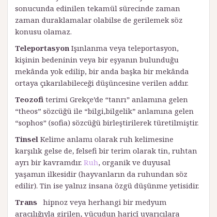
sonucunda edinilen tekamül sürecinde zaman
zaman duraklamalar olabilse de gerilemek söz
konusu olamaz.
Teleportasyon
Işınlanma veya teleportasyon,
kişinin bedeninin veya bir eşyanın bulunduğu
mekânda yok edilip, bir anda başka bir mekânda
ortaya çıkarılabileceği düşüncesine verilen addır.
Teozofi
terimi Grekçe’de “tanrı” anlamına gelen
“theos” sözcüğü ile “bilgi,bilgelik” anlamına gelen
“sophos” (sofia) sözcüğü birleştirilerek türetilmiştir.
Tinsel
Kelime anlamı olarak ruh kelimesine
karşılık gelse de, felsefi bir terim olarak tin, ruhtan
ayrı bir kavramdır.
Ruh
, organik ve duyusal
yaşamın ilkesidir (hayvanların da ruhundan söz
edilir). Tin ise yalnız insana özgü düşünme yetisidir.
Trans
hipnoz veya herhangi bir medyum
aracılığıyla girilen, vücudun haricî uyarıcılara