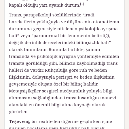
[1]
kapalı olduğu yarı uyanık durum.
Trans, parapsikoloji sözlüklerinde “iradi
hareketlerin yokluğuyla ve düşüncenin otomatizma
durumuna geçmesiyle nitelenen psikolojik ayrışma
hali” veya “paranormal bir fenomenin belirdiği,
değişik derinlik derecelerindeki bilinçsizlik hali”
olarak tanımlanır. Bununla birlikte, şaman
transında ve psikolojik ayrışma yöntemiyle edinilen
transta görüldüğü gibi, bilincin kaybolmadığı trans
halleri de vardır. Ruhçuluğa göre ruh ve beden
ilişkisinin, dolayısıyla perispri ve beden ilişkisinin
gevşemesiyle oluşan özel bir bilinç halidir.
Metapsişikçiler sezgisel medyumluk yoluyla bilgi
alınmasını sağladığından transı insanlığın manevi
alandaki en önemli bilgi alma kaynağı olarak
görürler.
Teşevvüş,
bir realiteden diğerine geçilirken içine
düşülen bocalama veya karışıklık hali olarak