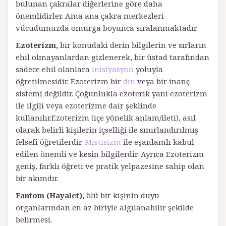
bulunan çakralar diğerlerine göre daha
önemlidirler. Ama ana çakra merkezleri
vücudumuzda omurga boyunca sıralanmaktadır.
Ezoterizm,
bir konudaki derin bilgilerin ve sırların
ehil olmayanlardan gizlenerek, bir üstad tarafından
sadece ehil olanlara
inisiyasyon
yoluyla
öğretilmesidir. Ezoterizm bir
din
veya bir inanç
sistemi değildir. Çoğunlukla ezoterik yani ezoterizm
ile ilgili veya ezoterizme dair şeklinde
kullanılır.Ezoterizm (içe yönelik anlam/ileti), asıl
olarak belirli kişilerin içselliği ile sınırlandırılmış
felsefî öğretilerdir.
Mistisizm
ile eşanlamlı kabul
edilen önemli ve kesin bilgilerdir. Ayrıca Ezoterizm
geniş, farklı öğreti ve pratik yelpazesine sahip olan
bir akımdır.
Fantom (
Hayalet)
,
ölü bir kişinin duyu
organlarından en az biriyle algılanabilir şekilde
belirmesi.