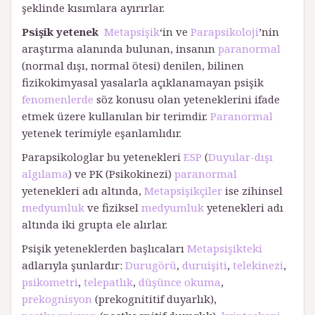
şeklinde kısımlara ayırırlar.
Psişik yetenek
Metapsişik
‘in ve
Parapsikoloji
’nin
araştırma alanında bulunan, insanın
paranormal
(normal dışı, normal ötesi) denilen, bilinen
fizikokimyasal yasalarla açıklanamayan psişik
fenomenlerde
söz konusu olan yeteneklerini ifade
etmek üzere kullanılan bir terimdir.
Paranormal
yetenek terimiyle eşanlamlıdır.
Parapsikologlar bu yetenekleri
ESP
(
Duyular-dışı
algılama
) ve PK (Psikokinezi)
paranormal
yetenekleri adı altında,
Metapsişikçiler
ise zihinsel
medyumluk
ve fiziksel
medyumluk
yetenekleri adı
altında iki grupta ele alırlar.
Psişik yeteneklerden başlıcaları
Metapsişikteki
adlarıyla şunlardır:
Durugörü
,
duruişiti
,
telekinezi
,
psikometri
,
telepatlık
,
düşünce okuma
,
prekognisyon
(prekognititif duyarlık),