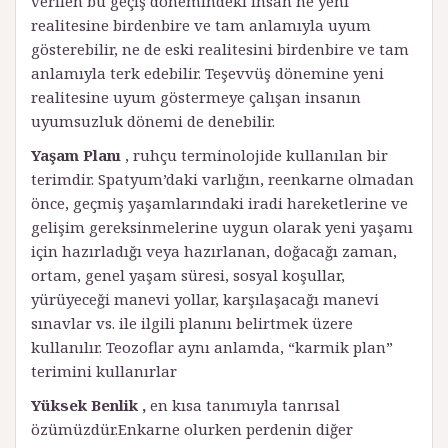
verilen bu geçiş dönemindeki insan ne yeni
realitesine birdenbire ve tam anlamıyla uyum
gösterebilir, ne de eski realitesini birdenbire ve tam
anlamıyla terk edebilir. Teşevvüş dönemine yeni
realitesine uyum göstermeye çalışan insanın
uyumsuzluk dönemi de denebilir.
Yaşam Planı
, ruhçu terminolojide kullanılan bir
terimdir. Spatyum’daki varlığın, reenkarne olmadan
önce, geçmiş yaşamlarındaki iradi hareketlerine ve
gelişim gereksinmelerine uygun olarak yeni yaşamı
için hazırladığı veya hazırlanan, doğacağı zaman,
ortam, genel yaşam süresi, sosyal koşullar,
yürüyeceği manevi yollar, karşılaşacağı manevi
sınavlar vs. ile ilgili planını belirtmek üzere
kullanılır. Teozoflar aynı anlamda, “karmik plan”
terimini kullanırlar
Yüksek Benlik ,
en kısa tanımıyla tanrısal
özümüzdür.Enkarne olurken perdenin diğer