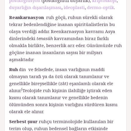
postkognisyon
(postkognitif duyarlık),
kriptoskopi
,
duyarlığın dışarılaşması
,
ideoplasti
,
dermo-optik
.
Reankarnasyon
ruh göçü, ruhun sürekli olarak
tekrar bedenlendiğine inanan spiritüalistlerin bu
olaya verdiği addır. Reenkarnasyon kavramı Asya
dinlerindeki
tenasüh
kavramından biraz farklı
olmakla birlikte, benzerlik arz eder. Günümüzde ruh
göçüne inanan insanların sayısı bir milyarı
aşmaktadır
Ruh
din
ve felsefede, insan varlığının maddi
olmayan tarafı ya da özü olarak tanımlanır ve
genellikle bireysellikle (zât) eşanlamlı olarak ele
[
alınır.
Teolojide ruh kişinin ilahîliğe iştirak eden
kısmı olarak tanımlanır ve genellikle bedenin
ölümünden sonra kişinin varlığını sürdüren kısmı
olarak ele alınır.
Serbest şuur
ruhçu terminolojide kullanılan bir
terim olup, ruhun bedensel bağların etkisinde