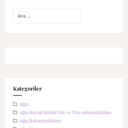
A
r
a
m
a
:
Kategoriler
Ağız
Ağız Burun Kulak Göz ve Yüz rahatsızlıkları
Ağız Rahatsızlıkları