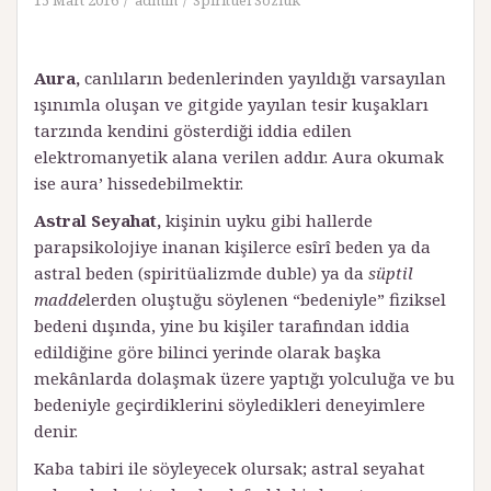
15 Mart 2016
admin
Spiritüel Sözlük
Aura,
canlıların bedenlerinden yayıldığı varsayılan
ışınımla oluşan ve gitgide yayılan tesir kuşakları
tarzında kendini gösterdiği iddia edilen
elektromanyetik alana verilen addır. Aura okumak
ise aura’ hissedebilmektir.
Astral Seyahat,
kişinin uyku gibi hallerde
parapsikolojiye inanan kişilerce esîrî beden ya da
astral beden (spiritüalizmde duble) ya da
süptil
madde
lerden oluştuğu söylenen “bedeniyle” fiziksel
bedeni dışında, yine bu kişiler tarafından iddia
edildiğine göre bilinci yerinde olarak başka
mekânlarda dolaşmak üzere yaptığı yolculuğa ve bu
bedeniyle geçirdiklerini söyledikleri deneyimlere
denir.
Kaba tabiri ile söyleyecek olursak; astral seyahat