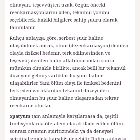
olmayan, teşevvüşten uzak, özgür, önceki
reenkarnasyonlarını bilen, tekamül yolunu
seçebilecek, hakiki bilgilere sahip şuuru olarak
tanımlanır.
Ruhçu anlayışa göre, serbest şuur haline
ulaşabilmek ancak, ölüm (dezenkarnasyon) denilen
olayla fiziksel bedenin terk edilmesinden ve
teşevvüş denilen halin atlatılmasından sonra
mümkün olmakla birlikte, ancak belli bir tekamül
düzeyine gelmiş varlıklar bu şuur haline
ulaşabilirler. Yani ölüm olayı ile fiziksel bedenini
terk eden varlıklardan tekamül düzeyi ileri
olmayanları bu şuur haline ulaşamadan tekrar
reenkarne olurlar.
Spatyum
tam anlamıyla karşılamasa da, çeşitli
tradisyonlarda öte-alem olarak ifade edilen ölüm-
sonrası ortamın spiritizmdeki ya da deneysel
spiritüalizmdeki karşılığı denebilir. Ruhçu anlayışa