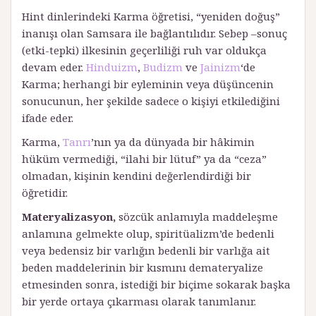
Hint dinlerindeki Karma öğretisi, “yeniden doğuş”
inanışı olan Samsara ile bağlantılıdır. Sebep –sonuç
(etki-tepki) ilkesinin geçerliliği ruh var oldukça
devam eder.
Hinduizm
,
Budizm
ve
Jainizm
‘de
Karma; herhangi bir eyleminin veya düşüncenin
sonucunun, her şekilde sadece o kişiyi etkilediğini
ifade eder.
Karma,
Tanrı
’nın ya da dünyada bir hâkimin
hüküm vermediği, “ilahi bir lütuf” ya da “ceza”
olmadan, kişinin kendini değerlendirdiği bir
öğretidir.
Materyalizasyon,
sözcük anlamıyla maddeleşme
anlamına gelmekte olup, spiritüalizm’de bedenli
veya bedensiz bir varlığın bedenli bir varlığa ait
beden maddelerinin bir kısmını demateryalize
etmesinden sonra, istediği bir biçime sokarak başka
bir yerde ortaya çıkarması olarak tanımlanır.