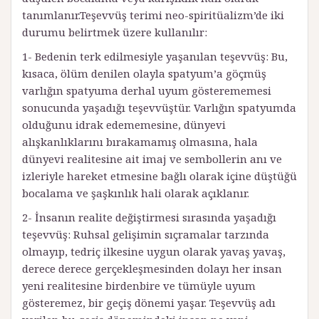
tanımlanır.Teşevvüş terimi neo-spiritüalizm’de iki
durumu belirtmek üzere kullanılır:
1- Bedenin terk edilmesiyle yaşanılan teşevvüş: Bu,
kısaca, ölüm denilen olayla spatyum’a göçmüş
varlığın spatyuma derhal uyum gösterememesi
sonucunda yaşadığı teşevvüştür. Varlığın spatyumda
olduğunu idrak edememesine, dünyevi
alışkanlıklarını bırakamamış olmasına, hala
dünyevi realitesine ait imaj ve sembollerin anı ve
izleriyle hareket etmesine bağlı olarak içine düştüğü
bocalama ve şaşkınlık hali olarak açıklanır.
2- İnsanın realite değiştirmesi sırasında yaşadığı
teşevvüş: Ruhsal gelişimin sıçramalar tarzında
olmayıp, tedriç ilkesine uygun olarak yavaş yavaş,
derece derece gerçekleşmesinden dolayı her insan
yeni realitesine birdenbire ve tümüyle uyum
gösteremez, bir geçiş dönemi yaşar. Teşevvüş adı