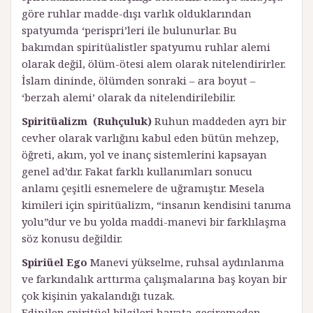
göre ruhlar madde-dışı varlık olduklarından
spatyumda ‘perispri’leri ile bulunurlar. Bu
bakımdan spiritüalistler spatyumu ruhlar alemi
olarak değil, ölüm-ötesi alem olarak nitelendirirler.
İslam dininde, ölümden sonraki – ara boyut –
‘berzah alemi’ olarak da nitelendirilebilir.
Spiritüalizm
(Ruhçuluk)
Ruhun maddeden ayrı bir
cevher olarak varlığını kabul eden bütün mehzep,
öğreti, akım, yol ve inanç sistemlerini kapsayan
genel ad’dır. Fakat farklı kullanımları sonucu
anlamı çeşitli esnemelere de uğramıştır. Mesela
kimileri için spiritüalizm, “insanın kendisini tanıma
yolu”dur ve bu yolda maddi-manevi bir farklılaşma
söz konusu değildir.
Spiriüel Ego
Manevi yükselme, ruhsal aydınlanma
ve farkındalık arttırma çalışmalarına baş koyan bir
çok kişinin yakalandığı tuzak.
Edinilen spiritüel bilgileri hayata geçiremeden