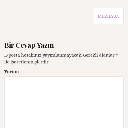
Y
MERHABA
a
z
Bir Cevap Yazın
ı
d
E-posta hesabınız yayımlanmayacak.
Gerekli alanlar
*
ile işaretlenmişlerdir
o
Yorum
l
a
ş
ı
m
ı