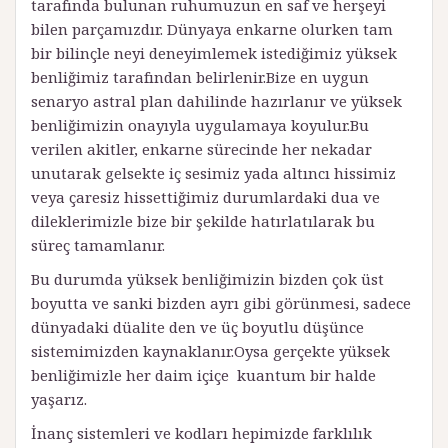
tarafında bulunan ruhumuzun en saf ve herşeyi
bilen parçamızdır. Dünyaya enkarne olurken tam
bir bilinçle neyi deneyimlemek istediğimiz yüksek
benliğimiz tarafından belirlenir.Bize en uygun
senaryo astral plan dahilinde hazırlanır ve yüksek
benliğimizin onayıyla uygulamaya koyulur.Bu
verilen akitler, enkarne sürecinde her nekadar
unutarak gelsekte iç sesimiz yada altıncı hissimiz
veya çaresiz hissettiğimiz durumlardaki dua ve
dileklerimizle bize bir şekilde hatırlatılarak bu
süreç tamamlanır.
Bu durumda yüksek benliğimizin bizden çok üst
boyutta ve sanki bizden ayrı gibi görünmesi, sadece
dünyadaki düalite den ve üç boyutlu düşünce
sistemimizden kaynaklanır.Oysa gerçekte yüksek
benliğimizle her daim içiçe kuantum bir halde
yaşarız.
İnanç sistemleri ve kodları hepimizde farklılık