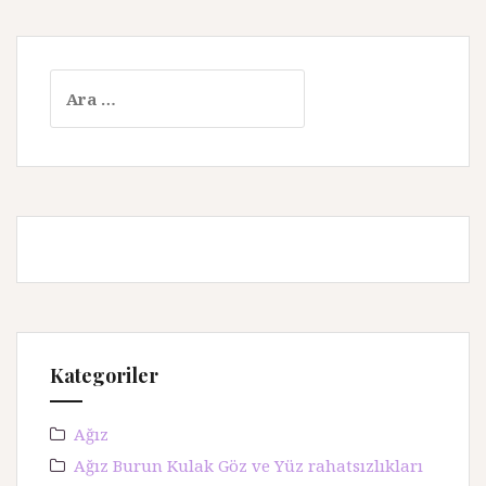
A
r
a
m
a
:
Kategoriler
Ağız
Ağız Burun Kulak Göz ve Yüz rahatsızlıkları