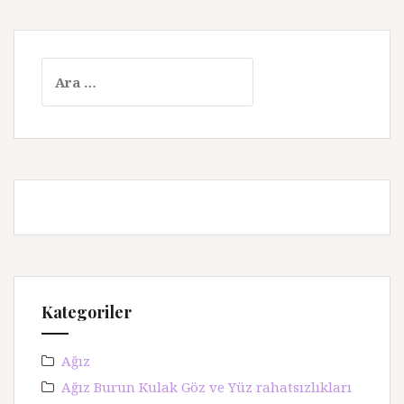
A
r
a
m
a
:
Kategoriler
Ağız
Ağız Burun Kulak Göz ve Yüz rahatsızlıkları