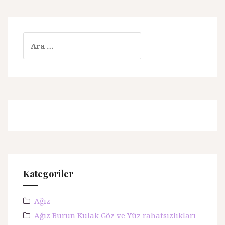
A
r
a
m
a
:
Kategoriler
Ağız
Ağız Burun Kulak Göz ve Yüz rahatsızlıkları