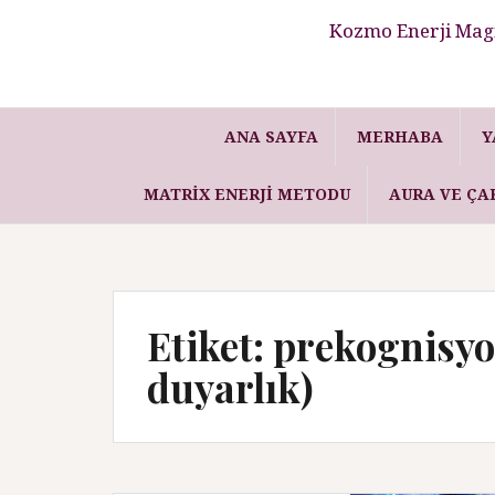
Kozmo Enerji Magi
ANA SAYFA
MERHABA
Y
MATRIX ENERJI METODU
AURA VE ÇA
Etiket: prekognisyo
duyarlık)