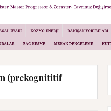
ster, Master Progressor & Zoraster- Tavrımız Değişirse
ASAL UYARI
KOZMO ENERJI
DANIŞAN YORUMLARI
KRALAR
BAĞ KESME
MEKAN DENGELEME
HUT
n (prekognititif