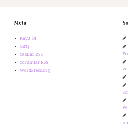
Meta
So
Kayıt Ol
Giriş
Fr
Yazılar
RSS
Yorumlar
RSS
ve
WordPress.org
So
Pe
m