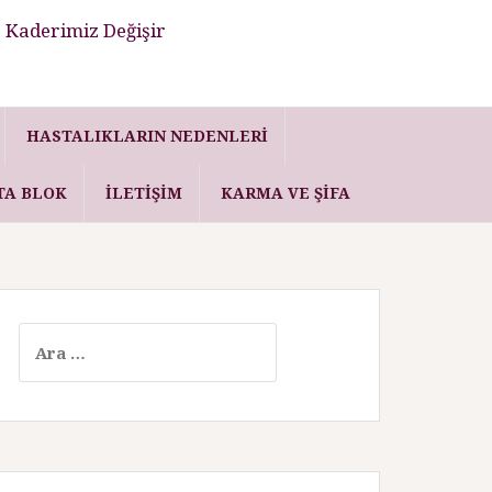
 Kaderimiz Değişir
HASTALIKLARIN NEDENLERI
TA BLOK
İLETIŞIM
KARMA VE ŞIFA
A
r
a
m
a
: