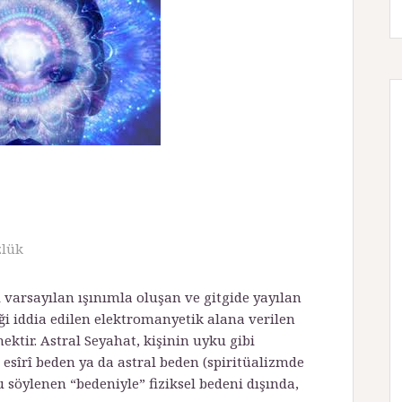
zlük
 varsayılan ışınımla oluşan ve gitgide yayılan
ği iddia edilen elektromanyetik alana verilen
ktir. Astral Seyahat, kişinin uyku gibi
 esîrî beden ya da astral beden (spiritüalizmde
 söylenen “bedeniyle” fiziksel bedeni dışında,